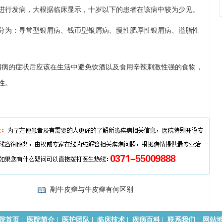
进行发病，大根据临床显示，十岁以下的患者在该病中较为少见。
分为：寻常型银屑病、钱币型银屑病、慢性肥厚性银屑病、溢脂性
屑病的症状后应该在生活中避免饮酒以及食用辛辣刺激性强的食物，
性。
副牛皮癣与牛皮癣有何区别
院首页
|
医院简介
|
医护团队
|
临床技术
|
疾病百科
|
联系我们
|
网站