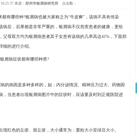
 16:21:57 来源：
郑州市银屑病研究所
点击数：
状都有哪些种?银屑病也被大家称之为“牛皮癣”，该病不具有传染
该病后，后果都是非常严重的，银屑病不仅危害患者的健康，更给
，父母双方均为银屑病患者其子女患有该病的几率高达41%，下面郑
详细的进行介绍。
屑病的病因是多种多样的，如：内分泌情况、精神压力过大、药物因
病，当患者出现银屑病图片中的症状时，应该要及时到正规医院进
出现红色的丘疹、斑丘疹，大小通常为：栗粒大小至绿豆大小。