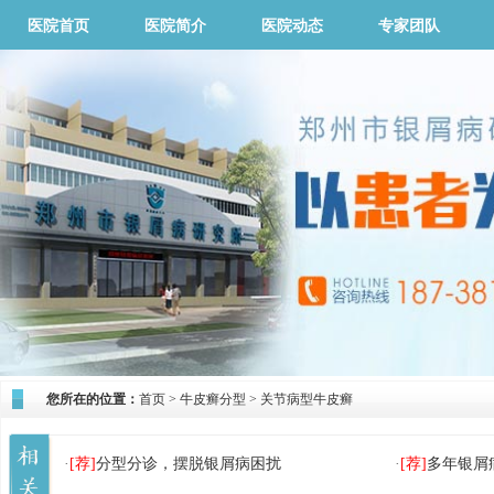
医院首页
医院简介
医院动态
专家团队
您所在的位置：
首页
>
牛皮癣分型
>
关节病型牛皮癣
·
[荐]
分型分诊，摆脱银屑病困扰
·
[荐]
多年银屑